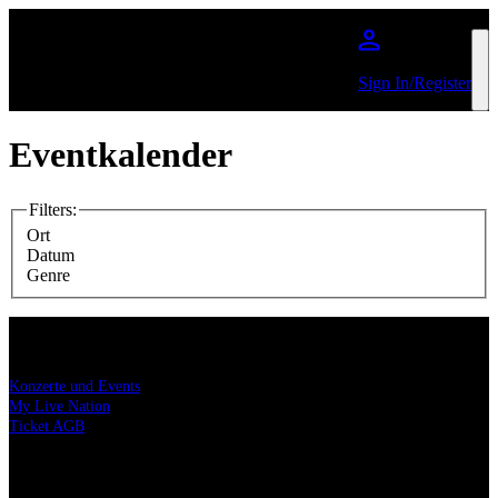
Zum Hauptinhalt springen
Sign In/Register
Eventkalender
Filters
:
Ort
Datum
Genre
Konzerttickets
Konzerte und Events
My Live Nation
Ticket AGB
Datenschutz