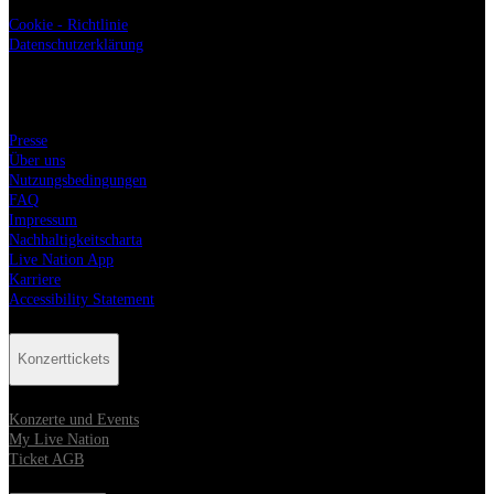
Cookie - Richtlinie
Datenschutzerklärung
Live Nation
Presse
Über uns
Nutzungsbedingungen
FAQ
Impressum
Nachhaltigkeitscharta
Live Nation App
Karriere
Accessibility Statement
Konzerttickets
Konzerte und Events
My Live Nation
Ticket AGB