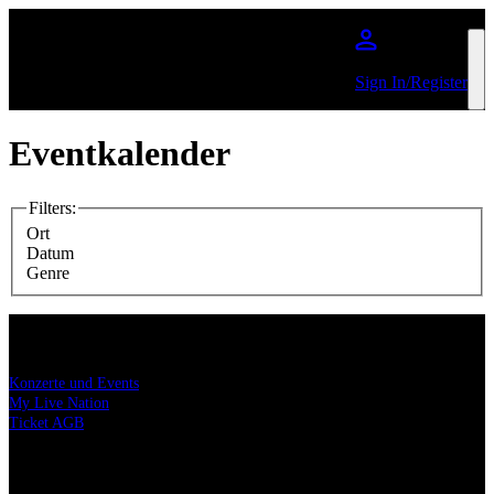
Zum Hauptinhalt springen
Sign In/Register
Eventkalender
Filters
:
Ort
Datum
Genre
Konzerttickets
Konzerte und Events
My Live Nation
Ticket AGB
Datenschutz