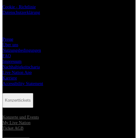
Cookie - Richtlinie
Datenschutzerklärung
Live Nation
Presse
Über uns
Nutzungsbedingungen
FAQ
Impressum
Nachhaltigkeitscharta
Live Nation App
Karriere
Accessibility Statement
Konzerttickets
Konzerte und Events
My Live Nation
Ticket AGB