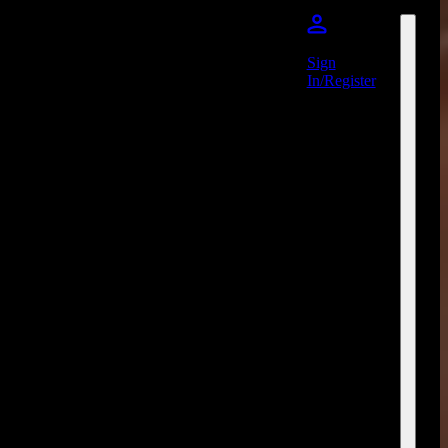
Sign
In/Register