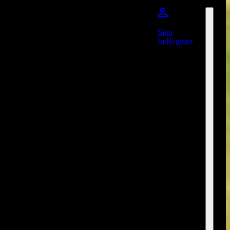
Sign
In/Register