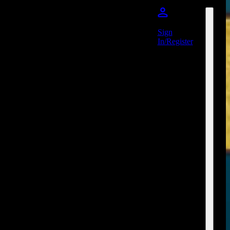
Sign
In/Register