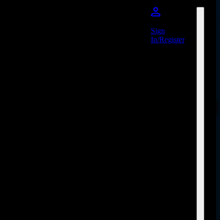
Sign
In/Register