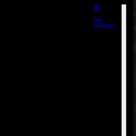
Sign
In/Register